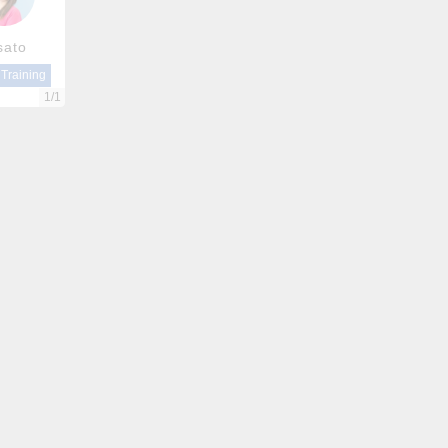
sato
 Training
1/1