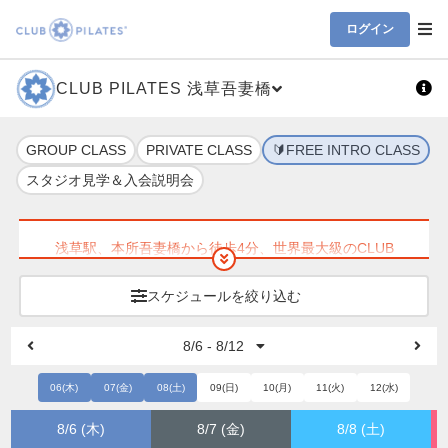
ログイン
CLUB PILATES 浅草吾妻橋
GROUP CLASS
PRIVATE CLASS
🔰FREE INTRO CLASS
スタジオ見学＆入会説明会
浅草駅、本所吾妻橋から徒歩4分、世界最大級のCLUB
PILATES！
お得なキャンペーンもございますので、下記スケジュール
スケジュールを絞り込む
よりご予約ください。
8/6 - 8/12
【30分の無料体験クラス予約受付中】
下記の予約枠からご希望の日程をお選びください。
06(木)
07(金)
08(土)
09(日)
10(月)
11(火)
12(水)
翌週以降の無料体験枠もご確認いただけます。
8/6 (木)
8/7 (金)
8/8 (土)
ご希望の日時がない場合は、以下からもお問合せいただけ