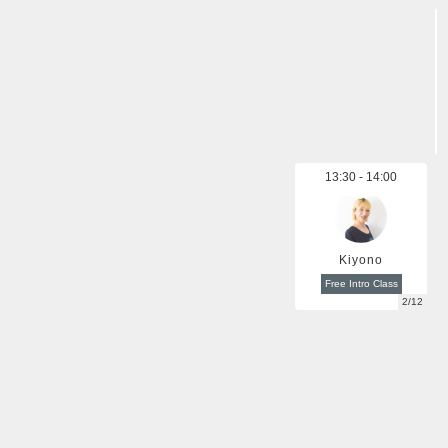
ます。
ご都合の良い時間帯の体験枠が用意できた際、優先的にご
案内させていただきます。
＊Tel：
03-6826-0440
＊Mail：
asakusaazumabashi@clubpilates.co.jp
【持ち物】
・動きやすい服装（※更衣室に限りがあるためウェア着用
13:30 - 14:00
でのご来店をお勧めします。）
・足の底にグリップのついたソックス（※お持ちでない場
合、スタジオで購入可能です。）
Kiyono
・身分証明書
・クレジットカード（お持ちでない方はキャッシュカード
Free Intro Class
2/12
をお持ちください）
【7:00-9:00の出入り口について】
7:00-9:00はアサヒビール本社側の階段を登り、エニタイム
さんの夜間入口からお入りください。