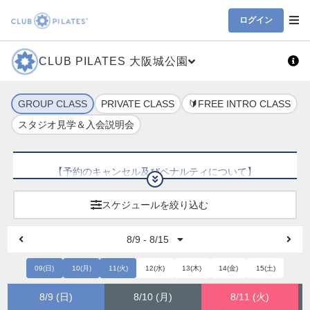
ログイン
CLUB PILATES 大阪城公園
GROUP CLASS
PRIVATE CLASS
🔰FREE INTRO CLASS
スタジオ見学＆入会説明会
【予約のキャンセル及びペナルティについて】
全ての予約キャンセルはクラス開始の12時間前までとなっ
ております。予約キャンセルの際は、マイページからキャ
スケジュールを絞り込む
ンセル又は予約の変更をして下さい。
12時間前を超えてのキャンセルは、月4、月8会員の場合、1
8/9 - 8/15
クレジット失効となります。
通い放題会員の場合は12時間を超えてのキャンセルは1,000
09(日)
10(月)
11(火)
12(水)
13(木)
14(金)
15(土)
円(税抜)、無断キャンセルは1,500円(税抜)がペナルティと
して発生しますのでご注意くださいませ。
8/9 (日)
8/10 (月)
8/11 (火)