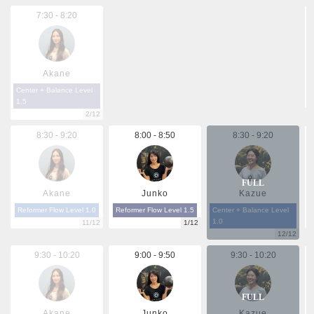
【Level 1.5のクラスについて】
7:30 - 8:20
Level 1.5は中級クラスとなっております。より挑戦的なワ
ークアウトができるように進行スピード、バランス、安全
性を考慮しながら高度なワークアウトを行います。どなた
Akane
様もご参加いただけますが、基礎の動きや専門用語に慣れ
てからの受講をお願い致します。
Center + Balance Level
1.5
Level 1.0を20～30回ご参加されてからをお勧めしておりま
2/12
す。
8:30 - 9:20
8:00 - 8:50
8:30 - 9:20
Akane
Junko
Kazue
Reformer Flow Level 1.0
Reformer Flow Level 1.5
Center + Balance Level
1.0
11/12
1/12
12/12
9:30 - 10:20
9:00 - 9:50
9:30 - 10:20
Akane
Junko
Kazue