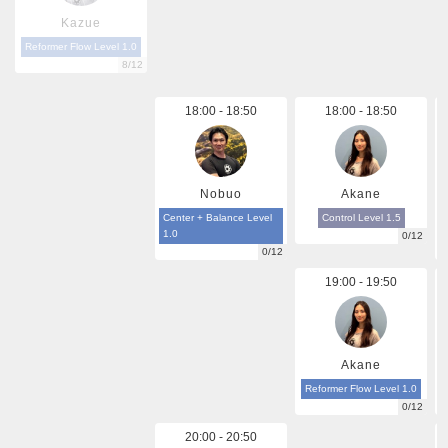
Kazue
Reformer Flow Level 1.0
8/12
18:00 - 18:50
18:00 - 18:50
Nobuo
Akane
Center + Balance Level
Control Level 1.5
1.0
0/12
0/12
19:00 - 19:50
Akane
Reformer Flow Level 1.0
0/12
20:00 - 20:50