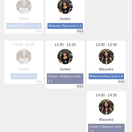
Satoe
Junko
Reformer Flow Level 1.0
Reformer Flow Level 1.0
4/12
0/12
13:30 - 14:20
13:30 - 14:20
13:00 - 13:50
Satoe
Junko
Mayuko
Restore Level 1.0
Center + Balance Level
Reformer Flow Level 1.0
1.5
3/12
3/12
0/12
14:00 - 14:50
Mayuko
Center + Balance Level
1.5